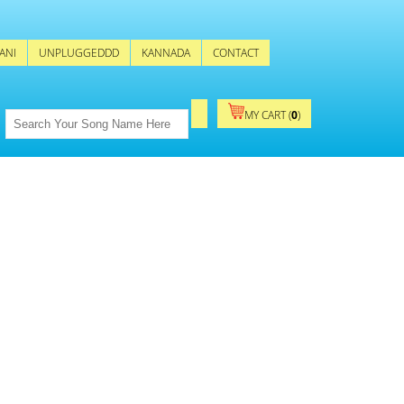
ANI
UNPLUGGEDDD
KANNADA
CONTACT
MY CART (
0
)