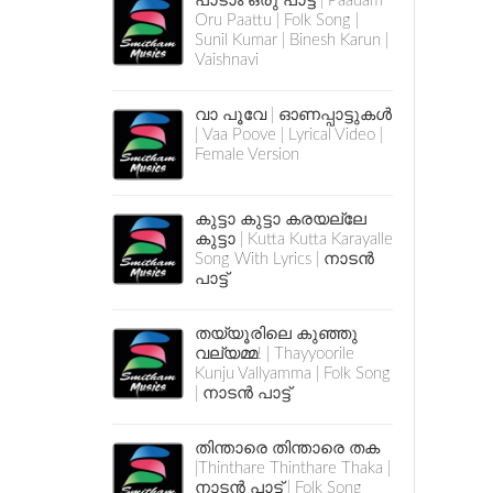
പാടാം ഒരു പാട്ട് | Paadam
Oru Paattu | Folk Song |
Sunil Kumar | Binesh Karun |
Vaishnavi
വാ പൂവേ | ഓണപ്പാട്ടുകൾ
| Vaa Poove | Lyrical Video |
Female Version
കുട്ടാ കുട്ടാ കരയല്ലേ
കുട്ടാ | Kutta Kutta Karayalle
Song With Lyrics | നാടൻ
പാട്ട്
തയ്യൂരിലെ കുഞ്ഞു
വല്യമ്മ! | Thayyoorile
Kunju Vallyamma | Folk Song
| നാടൻ പാട്ട്
തിന്താരെ തിന്താരെ തക
|Thinthare Thinthare Thaka |
നാടൻ പാട്ട് | Folk Song