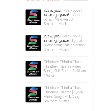
വാ പൂവേ! | Vaa Poove |
ഓണപ്പാട്ടുകൾ | Video
Song | Male Version |
Smitham Musics
വാ പൂവേ! | Vaa Poove |
ഓണപ്പാട്ടുകൾ | Lyrical
Video Song | Male Version |
Smitham Musics
Thinthare Thintha Thaka
Thinthey Thaaraa Video
Song | Folk Song | Smitham
Musics
Thinthare Thintha Thaka
Thinthey Thaaraa | Lyrical
Video Song | Folk Song |
Smitham Musics