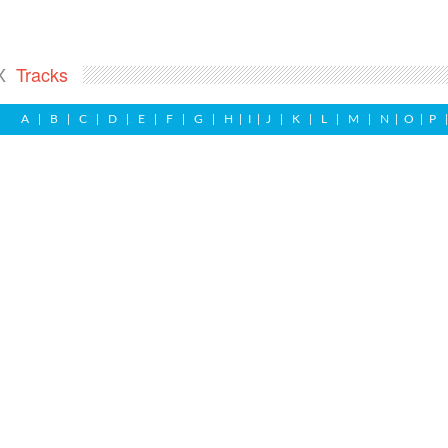
X
Tracks
A
|
B
|
C
|
D
|
E
|
F
|
G
|
H
|
I
|
J
|
K
|
L
|
M
|
N
|
O
|
P