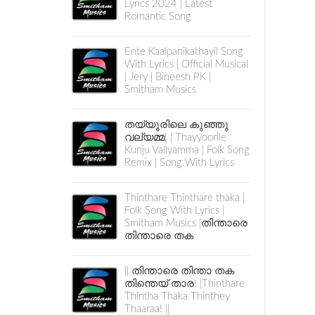
Lyrics 2024 | Latest
Romantic Song
Ente Kaalpanikathayil Song
With Lyrics | Official Musical
| Jery | Bineesh PK |
Smitham Musics
തയ്യൂരിലെ കുഞ്ഞു
വല്യമ്മ! | Thayyoorile
Kunju Vallyamma | Folk Song
Remix | Song With Lyrics
Thinthare Thinthare thaka |
Folk Song With Lyrics |
Smitham Musics |തിന്താരെ
തിന്താരെ തക
|| തിന്താരെ തിന്താ തക
തിന്തെയ് താര! |Thinthare
Thintha Thaka Thinthey
Thaaraa! ||