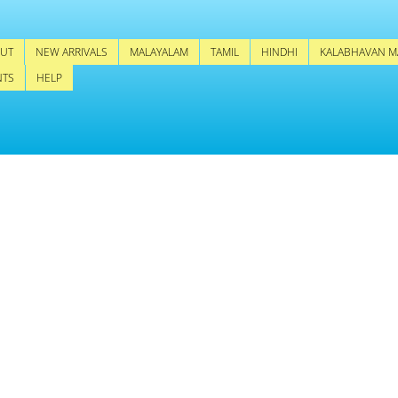
UT
NEW ARRIVALS
MALAYALAM
TAMIL
HINDHI
KALABHAVAN M
NTS
HELP