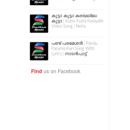
കുട്ടാ കുട്ടാ കരയല്ലേ
കുട്ടാ | Kutta Kutta Karayalle
Video Song | Neha
പണ്ട് പരമേശൻ | Pandu
Parameshan Song With
Lyrics | നാടൻപാട്ട്
us on Facebook
Find