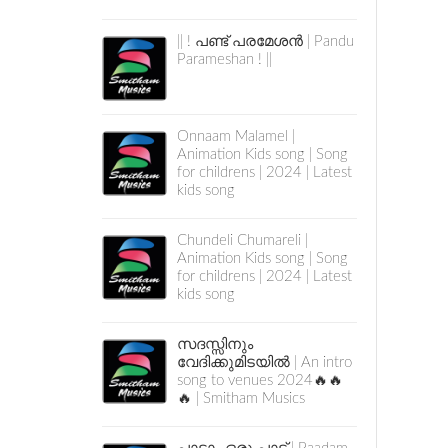
|| ! പണ്ട് പരമേശൻ | Pandu
Parameshan ! ||
Onnaam Malamel |
Animation Kids song | Song
for childrens | 2024 | Latest
kids song
Chundeli Chumareli |
Animation Kids song | Song
for childrens | 2024 | Latest
kids song
സദസ്സിനും
വേദിക്കുമിടയിൽ | An intro
song to venues 2024🔥🔥
🔥 | Smitham Musics