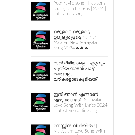
Poonkuyile song | Kids song
| Song for childrens | 2024 |
Latest kids song
ഉരുളട്ടെ ഉരുളട്ടെ
ഉരുളുരുളട്ടെ Kannur
Malabar New Malayalam
Song 2024🔥🔥🔥
മാൻ മിഴിയാളെ | ഏറ്റവും
പുതിയ നാടൻ പാട്ട്
മലയാളം
വരികളോടുകൂടിയത്
ഇനി ഞാൻ എന്താണ്
എഴുതേണ്ടത് | Malayalam
Love Song With Lyrics 2024
| Latest Romantic Song
മനസ്സിൻ വീഥിയിൽ ! |
Malayalam Love Song With