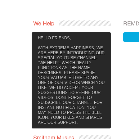
We Help
REMI
HELLO FRIENDS,
WITH EXTREME HAPPINESS, WE
ARE HERE BY INTRODUCING OUR
SPECIAL YOUTUBE CHANNEL-
"WE HELP"- WHICH REALLY
FUNCTIONS AS THE NAME
DESCRIBES. PLEASE SPARE
YOUR VALUABLE TIME TO ANY
ONE OF OUR VIDEOS WHICH YOU
LIKE. WE DO ACCEPT YOUR
SUGGESTIONS TO REFINE OUR
VIDEOS. DONT FORGET TO
SUBSCRIBE OUR CHANNEL. FOR
INSTANT NOTIFICATION, YOU
MAY NEED TO PRESS THE BELL
ICON. YOUR LIKES AND SHARES
ARE OUR SUPPORT.
Smitham Musics