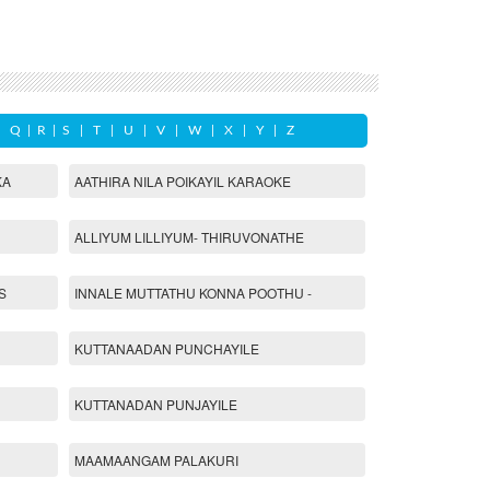
|
Q
|
R
|
S
|
T
|
U
|
V
|
W
|
X
|
Y
|
Z
KA
AATHIRA NILA POIKAYIL KARAOKE
ALLIYUM LILLIYUM- THIRUVONATHE
S
INNALE MUTTATHU KONNA POOTHU -
KUTTANAADAN PUNCHAYILE
KUTTANADAN PUNJAYILE
MAAMAANGAM PALAKURI