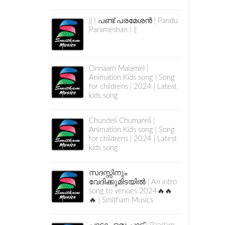
|| ! പണ്ട് പരമേശൻ | Pandu
Parameshan ! ||
Onnaam Malamel |
Animation Kids song | Song
for childrens | 2024 | Latest
kids song
Chundeli Chumareli |
Animation Kids song | Song
for childrens | 2024 | Latest
kids song
സദസ്സിനും
വേദിക്കുമിടയിൽ | An intro
song to venues 2024🔥🔥
🔥 | Smitham Musics