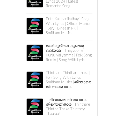
Lyrics 2024 | Latest
Romantic Song
Ente Kaalpanikathayil Song
With Lyrics | Official Musical
| Jery | Bineesh PK |
Smitham Musics
തയ്യൂരിലെ കുഞ്ഞു
വല്യമ്മ! | Thayyoorile
Kunju Vallyamma | Folk Song
Remix | Song With Lyrics
Thinthare Thinthare thaka |
Folk Song With Lyrics |
Smitham Musics |തിന്താരെ
തിന്താരെ തക
|| തിന്താരെ തിന്താ തക
തിന്തെയ് താര! |Thinthare
Thintha Thaka Thinthey
Thaaraa! ||