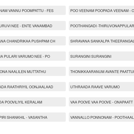
AM VANNU POOMPATTU - FES
POO VEENAM POOPADA VEENAM - 
RUVI NEE - ENTE VANAMBAD
POOTHANGADI -THIRUVONAPPULAR
ANA CHANDRIKAA PUSHPAM CH
SHRAVANA SANKALPA THEERANGAL
A PULARI VARUMO NEE - PO
SURANGINI SURANGINI
ONA NAALILEN MUTTATHU
THONIKKAARANUM AVANTE PAATT
DA RAATHRIYIL OONJAALAAD
UTHRAADA RAAVE VARUMO
A POOVILIYIL KERALAM
VAA POOVE VAA POOVE - ONAPAATT
PIRI SHANKHIL - VASANTHA
VANNALLO PONNONAM - POOTHAA