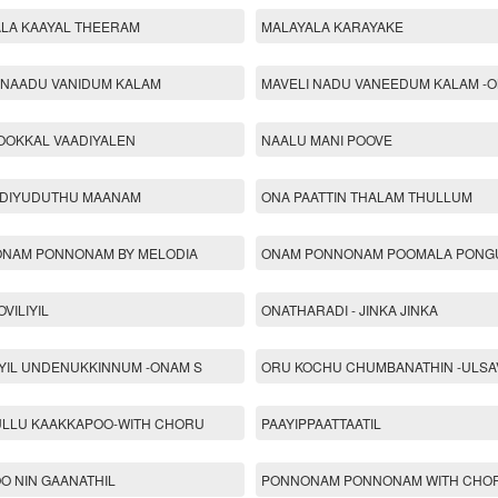
LA KAAYAL THEERAM
MALAYALA KARAYAKE
 NAADU VANIDUM KALAM
MAVELI NADU VANEEDUM KALAM -
OOKKAL VAADIYALEN
NAALU MANI POOVE
ODIYUDUTHU MAANAM
ONA PAATTIN THALAM THULLUM
ONAM PONNONAM BY MELODIA
ONAM PONNONAM POOMALA PONG
VILIYIL
ONATHARADI - JINKA JINKA
IL UNDENUKKINNUM -ONAM S
ORU KOCHU CHUMBANATHIN -ULSA
LLU KAAKKAPOO-WITH CHORU
PAAYIPPAATTAATIL
O NIN GAANATHIL
PONNONAM PONNONAM WITH CHO