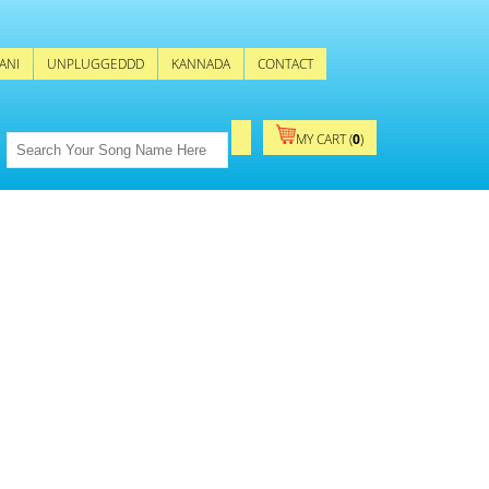
ANI
UNPLUGGEDDD
KANNADA
CONTACT
MY CART (
0
)