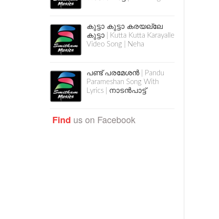
കുട്ടാ കുട്ടാ കരയല്ലേ
കുട്ടാ | Kutta Kutta Karayalle
Video Song | Neha
പണ്ട് പരമേശൻ | Pandu
Parameshan Song With
Lyrics | നാടൻപാട്ട്
us on Facebook
Find