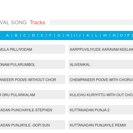
IVAL SONG
Tracks
A
|
B
|
C
|
D
|
E
|
F
|
G
|
H
|
I
|
J
|
K
|
L
|
M
|
N
|
O
|
P
MULA PALLIYODAM
AARPPUVILIYUDE AARAVAM KEELK
 ONAM PULARUMBOL
ALIVENIKAL
ANEEER POOVE-WITHOUT CHOR
CHEMPANEER POOVE-WITH CHORU
M ORU PULARKALAM
KULICHU KURIYITTU-WITH OUT CHO
ADAN PUNCHAYILE-STEPHEN
KUTTANADAN PUNJA 2
ADAN PUNJAYILE -GOPI SUN
KUTTANADAN PUNJAYILE REMIX