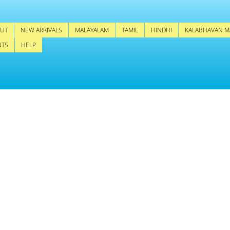
UT
NEW ARRIVALS
MALAYALAM
TAMIL
HINDHI
KALABHAVAN M
NTS
HELP