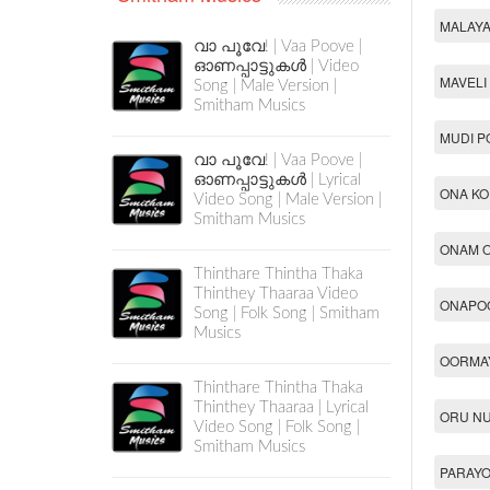
MALAYA
വാ പൂവേ! | Vaa Poove |
ഓണപ്പാട്ടുകൾ | Video
MAVELI
Song | Male Version |
Smitham Musics
MUDI P
വാ പൂവേ! | Vaa Poove |
ഓണപ്പാട്ടുകൾ | Lyrical
ONA K
Video Song | Male Version |
Smitham Musics
ONAM 
Thinthare Thintha Thaka
Thinthey Thaaraa Video
ONAPOO
Song | Folk Song | Smitham
Musics
OORMAY
Thinthare Thintha Thaka
Thinthey Thaaraa | Lyrical
ORU NU
Video Song | Folk Song |
Smitham Musics
PARAYO