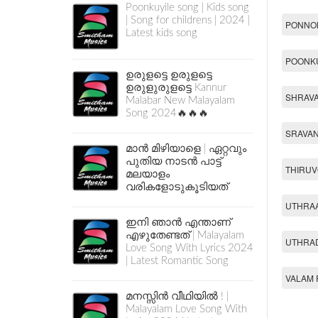
Poonkuyile song | Kids song
| Song for childrens | 2024 |
PONNON
Latest kids song
POONKU
ഉരുളട്ടെ ഉരുളട്ടെ
ഉരുളുരുളട്ടെ Kannur
SHRAV
Malabar New Malayalam
Song 2024🔥🔥🔥
SRAVAN
മാൻ മിഴിയാളെ | ഏറ്റവും
പുതിയ നാടൻ പാട്ട്
THIRUV
മലയാളം
വരികളോടുകൂടിയത്
UTHRAA
ഇനി ഞാൻ എന്താണ്
എഴുതേണ്ടത് | Malayalam
UTHRAD
Love Song With Lyrics 2024
| Latest Romantic Song
VALAM 
മനസ്സിൻ വീഥിയിൽ ! |
Malayalam Love Song With