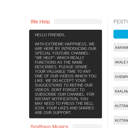
We Help
FEST
HELLO FRIENDS,
WITH EXTREME HAPPINESS, WE
AARAN
ARE HERE BY INTRODUCING OUR
SPECIAL YOUTUBE CHANNEL-
"WE HELP"- WHICH REALLY
AKALE
FUNCTIONS AS THE NAME
DESCRIBES. PLEASE SPARE
YOUR VALUABLE TIME TO ANY
ONE OF OUR VIDEOS WHICH YOU
CHEMP
LIKE. WE DO ACCEPT YOUR
SUGGESTIONS TO REFINE OUR
VIDEOS. DONT FORGET TO
KAALA
SUBSCRIBE OUR CHANNEL. FOR
INSTANT NOTIFICATION, YOU
MAY NEED TO PRESS THE BELL
KUTTAN
ICON. YOUR LIKES AND SHARES
ARE OUR SUPPORT.
KUTTAN
Smitham Musics