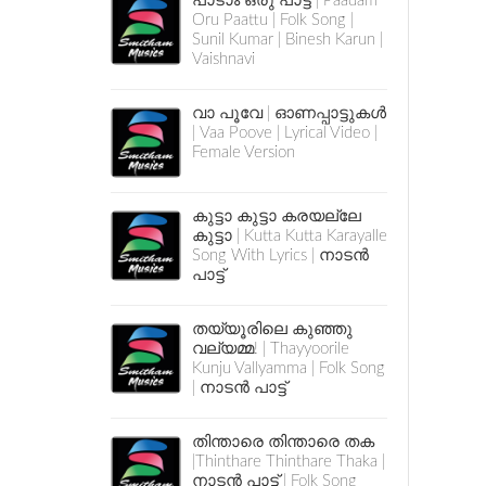
പാടാം ഒരു പാട്ട് | Paadam
Oru Paattu | Folk Song |
Sunil Kumar | Binesh Karun |
Vaishnavi
വാ പൂവേ | ഓണപ്പാട്ടുകൾ
| Vaa Poove | Lyrical Video |
Female Version
കുട്ടാ കുട്ടാ കരയല്ലേ
കുട്ടാ | Kutta Kutta Karayalle
Song With Lyrics | നാടൻ
പാട്ട്
തയ്യൂരിലെ കുഞ്ഞു
വല്യമ്മ! | Thayyoorile
Kunju Vallyamma | Folk Song
| നാടൻ പാട്ട്
തിന്താരെ തിന്താരെ തക
|Thinthare Thinthare Thaka |
നാടൻ പാട്ട് | Folk Song