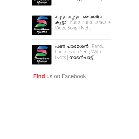
കുട്ടാ കുട്ടാ കരയല്ലേ
കുട്ടാ | Kutta Kutta Karayalle
Video Song | Neha
പണ്ട് പരമേശൻ | Pandu
Parameshan Song With
Lyrics | നാടൻപാട്ട്
us on Facebook
Find