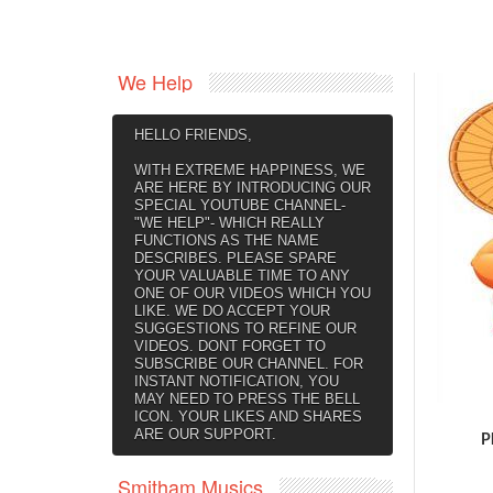
We Help
HELLO FRIENDS,
WITH EXTREME HAPPINESS, WE
ARE HERE BY INTRODUCING OUR
SPECIAL YOUTUBE CHANNEL-
"WE HELP"- WHICH REALLY
FUNCTIONS AS THE NAME
DESCRIBES. PLEASE SPARE
YOUR VALUABLE TIME TO ANY
ONE OF OUR VIDEOS WHICH YOU
LIKE. WE DO ACCEPT YOUR
SUGGESTIONS TO REFINE OUR
VIDEOS. DONT FORGET TO
SUBSCRIBE OUR CHANNEL. FOR
INSTANT NOTIFICATION, YOU
MAY NEED TO PRESS THE BELL
ICON. YOUR LIKES AND SHARES
ARE OUR SUPPORT.
P
Smitham Musics