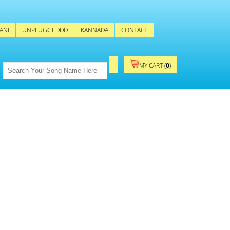
ANI
UNPLUGGEDDD
KANNADA
CONTACT
MY CART (
0
)