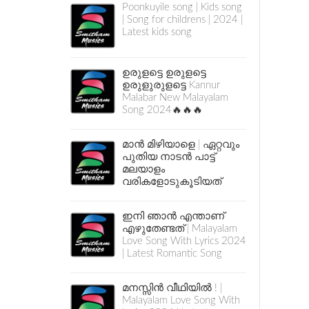
Poonkuyile song | Kids song
| Song for childrens | 2024 |
Latest kids song
ഉരുളട്ടെ ഉരുളട്ടെ
ഉരുളുരുളട്ടെ Kannur
Malabar New Malayalam
Song 2024🔥🔥🔥
മാൻ മിഴിയാളെ | ഏറ്റവും
പുതിയ നാടൻ പാട്ട്
മലയാളം
വരികളോടുകൂടിയത്
ഇനി ഞാൻ എന്താണ്
എഴുതേണ്ടത് | Malayalam
Love Song With Lyrics 2024
| Latest Romantic Song
മനസ്സിൻ വീഥിയിൽ ! |
Malayalam Love Song With