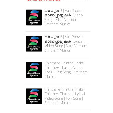
വാ പൂവേ! | Vaa Poove |
ഓണപ്പാട്ടുകൾ | Video
Song | Male Version |
Smitham Musics
വാ പൂവേ! | Vaa Poove |
ഓണപ്പാട്ടുകൾ | Lyrical
Video Song | Male Version |
Smitham Musics
Thinthare Thintha Thaka
Thinthey Thaaraa Video
Song | Folk Song | Smitham
Musics
Thinthare Thintha Thaka
Thinthey Thaaraa | Lyrical
Video Song | Folk Song |
Smitham Musics