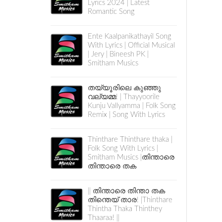
Lyrics 2024 | Latest
Romantic Song
Ente Kaalpanikathayil Song
With Lyrics | Official Musical
| Jery | Bineesh PK |
Smitham Musics
തയ്യൂരിലെ കുഞ്ഞു
വല്യമ്മ! | Thayyoorile
Kunju Vallyamma | Folk Song
Remix | Song With Lyrics
Thinthare Thinthare thaka |
Folk Song With Lyrics |
Smitham Musics |തിന്താരെ
തിന്താരെ തക
|| തിന്താരെ തിന്താ തക
തിന്തെയ് താര! |Thinthare
Thintha Thaka Thinthey
Thaaraa! ||