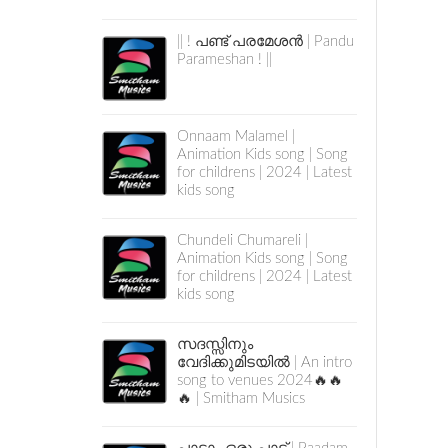
|| ! പണ്ട് പരമേശൻ | Pandu
Parameshan ! ||
Onnaam Malamel |
Animation Kids song | Song
for childrens | 2024 | Latest
kids song
Chundeli Chumareli |
Animation Kids song | Song
for childrens | 2024 | Latest
kids song
സദസ്സിനും
വേദിക്കുമിടയിൽ | An intro
song to venues 2024🔥🔥
🔥 | Smitham Musics