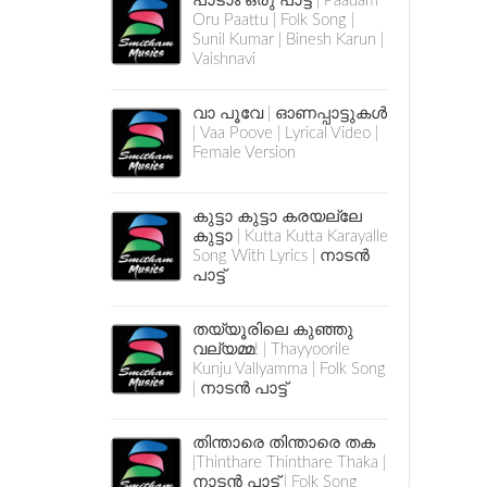
പാടാം ഒരു പാട്ട് | Paadam
Oru Paattu | Folk Song |
Sunil Kumar | Binesh Karun |
Vaishnavi
വാ പൂവേ | ഓണപ്പാട്ടുകൾ
| Vaa Poove | Lyrical Video |
Female Version
കുട്ടാ കുട്ടാ കരയല്ലേ
കുട്ടാ | Kutta Kutta Karayalle
Song With Lyrics | നാടൻ
പാട്ട്
തയ്യൂരിലെ കുഞ്ഞു
വല്യമ്മ! | Thayyoorile
Kunju Vallyamma | Folk Song
| നാടൻ പാട്ട്
തിന്താരെ തിന്താരെ തക
|Thinthare Thinthare Thaka |
നാടൻ പാട്ട് | Folk Song