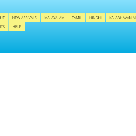
UT
NEW ARRIVALS
MALAYALAM
TAMIL
HINDHI
KALABHAVAN M
NTS
HELP