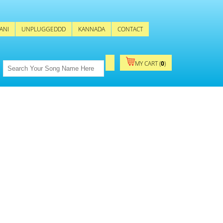
ANI
UNPLUGGEDDD
KANNADA
CONTACT
MY CART (
0
)