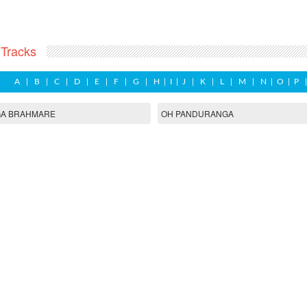
Tracks
A
|
B
|
C
|
D
|
E
|
F
|
G
|
H
|
I
|
J
|
K
|
L
|
M
|
N
|
O
|
P
GA BRAHMARE
OH PANDURANGA