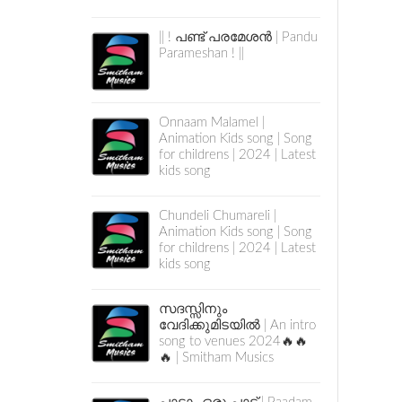
|| ! പണ്ട് പരമേശൻ | Pandu
Parameshan ! ||
Onnaam Malamel |
Animation Kids song | Song
for childrens | 2024 | Latest
kids song
Chundeli Chumareli |
Animation Kids song | Song
for childrens | 2024 | Latest
kids song
സദസ്സിനും
വേദിക്കുമിടയിൽ | An intro
song to venues 2024🔥🔥
🔥 | Smitham Musics