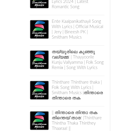
Lyrics 2024 | Latest
Romantic Song
Ente Kaalpanikathayil Song
With Lyrics | Official Musical
| Jery | Bineesh PK |
Smitham Musics
തയ്യൂരിലെ കുഞ്ഞു
വല്യമ്മ! | Thayyoorile
Kunju Vallyamma | Folk Song
Remix | Song With Lyrics
Thinthare Thinthare thaka |
Folk Song With Lyrics |
Smitham Musics |തിന്താരെ
തിന്താരെ തക
|| തിന്താരെ തിന്താ തക
തിന്തെയ് താര! |Thinthare
Thintha Thaka Thinthey
Thaaraa! ||