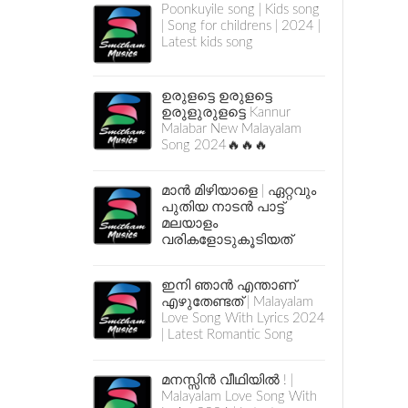
Poonkuyile song | Kids song
| Song for childrens | 2024 |
Latest kids song
ഉരുളട്ടെ ഉരുളട്ടെ
ഉരുളുരുളട്ടെ Kannur
Malabar New Malayalam
Song 2024🔥🔥🔥
മാൻ മിഴിയാളെ | ഏറ്റവും
പുതിയ നാടൻ പാട്ട്
മലയാളം
വരികളോടുകൂടിയത്
ഇനി ഞാൻ എന്താണ്
എഴുതേണ്ടത് | Malayalam
Love Song With Lyrics 2024
| Latest Romantic Song
മനസ്സിൻ വീഥിയിൽ ! |
Malayalam Love Song With