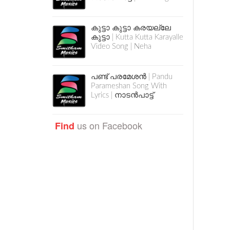
കുട്ടാ കുട്ടാ കരയല്ലേ
കുട്ടാ | Kutta Kutta Karayalle
Video Song | Neha
പണ്ട് പരമേശൻ | Pandu
Parameshan Song With
Lyrics | നാടൻപാട്ട്
us on Facebook
Find