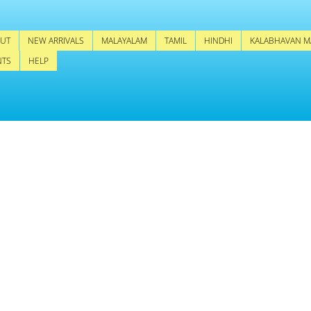
UT
NEW ARRIVALS
MALAYALAM
TAMIL
HINDHI
KALABHAVAN M
NTS
HELP