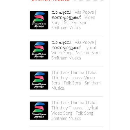
വാ പൂവേ! | Vaa Poove |
ഓണപ്പാട്ടുകൾ | Video
Song | Male Version |
Smitham Musics
വാ പൂവേ! | Vaa Poove |
ഓണപ്പാട്ടുകൾ | Lyrical
Video Song | Male Version |
Smitham Musics
Thinthare Thintha Thaka
Thinthey Thaaraa Video
Song | Folk Song | Smitham
Musics
Thinthare Thintha Thaka
Thinthey Thaaraa | Lyrical
Video Song | Folk Song |
Smitham Musics