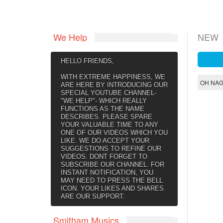
We Help
NEW
HELLO FRIENDS,
WITH EXTREME HAPPINESS, WE
OH NA
ARE HERE BY INTRODUCING OUR
SPECIAL YOUTUBE CHANNEL-
"WE HELP"- WHICH REALLY
FUNCTIONS AS THE NAME
DESCRIBES. PLEASE SPARE
YOUR VALUABLE TIME TO ANY
ONE OF OUR VIDEOS WHICH YOU
LIKE. WE DO ACCEPT YOUR
SUGGESTIONS TO REFINE OUR
VIDEOS. DONT FORGET TO
SUBSCRIBE OUR CHANNEL. FOR
INSTANT NOTIFICATION, YOU
MAY NEED TO PRESS THE BELL
ICON. YOUR LIKES AND SHARES
ARE OUR SUPPORT.
Smitham Musics