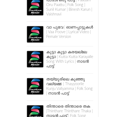
പാടാം ഒരു പാട്ട് | Paadam
Oru Paattu | Folk Song |
Sunil Kumar | Binesh Karun |
Vaishnavi
വാ പൂവേ | ഓണപ്പാട്ടുകൾ
| Vaa Poove | Lyrical Video |
Female Version
കുട്ടാ കുട്ടാ കരയല്ലേ
കുട്ടാ | Kutta Kutta Karayalle
Song With Lyrics | നാടൻ
പാട്ട്
തയ്യൂരിലെ കുഞ്ഞു
വല്യമ്മ! | Thayyoorile
Kunju Vallyamma | Folk Song
| നാടൻ പാട്ട്
തിന്താരെ തിന്താരെ തക
|Thinthare Thinthare Thaka |
നാടൻ പാട്ട് | Folk Song