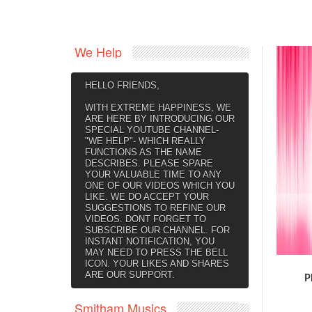
We Help
HELLO FRIENDS,
WITH EXTREME HAPPINESS, WE
ARE HERE BY INTRODUCING OUR
SPECIAL YOUTUBE CHANNEL-
"WE HELP"- WHICH REALLY
FUNCTIONS AS THE NAME
DESCRIBES. PLEASE SPARE
YOUR VALUABLE TIME TO ANY
ONE OF OUR VIDEOS WHICH YOU
LIKE. WE DO ACCEPT YOUR
SUGGESTIONS TO REFINE OUR
VIDEOS. DONT FORGET TO
SUBSCRIBE OUR CHANNEL. FOR
INSTANT NOTIFICATION, YOU
MAY NEED TO PRESS THE BELL
ICON. YOUR LIKES AND SHARES
ARE OUR SUPPORT.
P
Smitham Musics