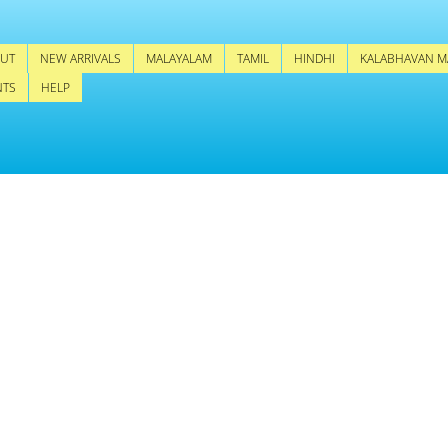
UT
NEW ARRIVALS
MALAYALAM
TAMIL
HINDHI
KALABHAVAN M
NTS
HELP