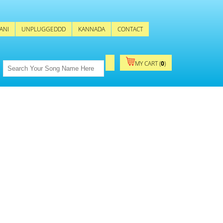
ANI
UNPLUGGEDDD
KANNADA
CONTACT
MY CART (
0
)