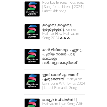
Poonkuyile song | Kids song
| Song for childrens | 2024 |
Latest kids song
ഉരുളട്ടെ ഉരുളട്ടെ
ഉരുളുരുളട്ടെ Kannur
Malabar New Malayalam
Song 2024🔥🔥🔥
മാൻ മിഴിയാളെ | ഏറ്റവും
പുതിയ നാടൻ പാട്ട്
മലയാളം
വരികളോടുകൂടിയത്
ഇനി ഞാൻ എന്താണ്
എഴുതേണ്ടത് | Malayalam
Love Song With Lyrics 2024
| Latest Romantic Song
മനസ്സിൻ വീഥിയിൽ ! |
Malayalam Love Song With