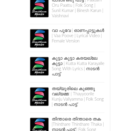
പാടാം ഒരു പാട്ട് | Paadam
Oru Paattu | Folk Song |
Sunil Kumar | Binesh Karun |
Vaishnavi
വാ പൂവേ | ഓണപ്പാട്ടുകൾ
| Vaa Poove | Lyrical Video |
Female Version
കുട്ടാ കുട്ടാ കരയല്ലേ
കുട്ടാ | Kutta Kutta Karayalle
Song With Lyrics | നാടൻ
പാട്ട്
തയ്യൂരിലെ കുഞ്ഞു
വല്യമ്മ! | Thayyoorile
Kunju Vallyamma | Folk Song
| നാടൻ പാട്ട്
തിന്താരെ തിന്താരെ തക
|Thinthare Thinthare Thaka |
നാടൻ പാട്ട് | Folk Song