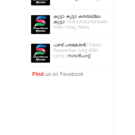
കുട്ടാ കുട്ടാ കരയല്ലേ
കുട്ടാ | Kutta Kutta Karayalle
Video Song | Neha
പണ്ട് പരമേശൻ | Pandu
Parameshan Song With
Lyrics | നാടൻപാട്ട്
us on Facebook
Find