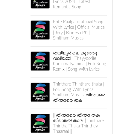
Lyrics 2024 | Latest
Romantic Song
Ente Kaalpanikathayil Song
With Lyrics | Official Musical
| Jery | Bineesh PK |
Smitham Musics
തയ്യൂരിലെ കുഞ്ഞു
വല്യമ്മ! | Thayyoorile
Kunju Vallyamma | Folk Song
Remix | Song With Lyrics
Thinthare Thinthare thaka |
Folk Song With Lyrics |
Smitham Musics |തിന്താരെ
തിന്താരെ തക
|| തിന്താരെ തിന്താ തക
തിന്തെയ് താര! |Thinthare
Thintha Thaka Thinthey
Thaaraa! ||