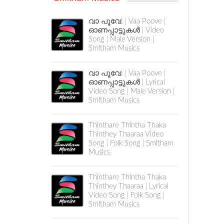
വാ പൂവേ! | Vaa Poove |
ഓണപ്പാട്ടുകൾ | Video
Song | Male Version |
Smitham Musics
വാ പൂവേ! | Vaa Poove |
ഓണപ്പാട്ടുകൾ | Lyrical
Video Song | Male Version |
Smitham Musics
Thinthare Thintha Thaka
Thinthey Thaaraa Video
Song | Folk Song | Smitham
Musics
Thinthare Thintha Thaka
Thinthey Thaaraa | Lyrical
Video Song | Folk Song |
Smitham Musics