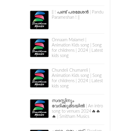
|| ! പണ്ട് പരമേശൻ | Pandu
Parameshan ! ||
Onnaam Malamel |
Animation Kids song | Song
for childrens | 2024 | Latest
kids song
Chundeli Chumareli |
Animation Kids song | Song
for childrens | 2024 | Latest
kids song
സദസ്സിനും
വേദിക്കുമിടയിൽ | An intro
song to venues 2024🔥🔥
🔥 | Smitham Musics